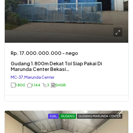
Rp. 17.000.000.000 - nego
Gudang 1.800m Dekat Tol Siap Pakai Di
Marunda Center Bekasi…
MC-37, Marunda Center
1.800
1.144
3
SHGB
JUAL
GUDANG
GUDANG MARUNDA CENTER