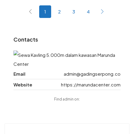
1
2
3
4
Contacts
Email
admin@gadingserpong.co
Website
https://marundacenter.com
Find admin on: