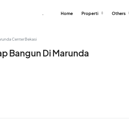
‎.
Home
Properti
Others
arunda Center Bekasi
iap Bangun Di Marunda