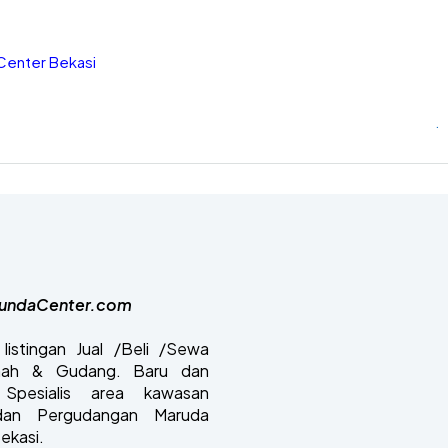
Center Bekasi
.
undaCenter.com
listingan Jual /Beli /Sewa
anah & Gudang. Baru dan
Spesialis area kawasan
 dan Pergudangan Maruda
ekasi.