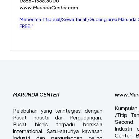
0858-1588.8000
www.MaundaCenter.com
Menerima Titip Jual/Sewa Tanah/Gudang area Marunda 
FREE
!
MARUNDA CENTER
www.Mar
Kumpulan 
Pelabuhan yang terintegrasi dengan
/Titip T
Pusat Industri dan Pergudangan.
Second. 
Pusat bisnis terpadu berskala
Industri
international. Satu-satunya kawasan
Center - B
Industri dan pergudangan paling