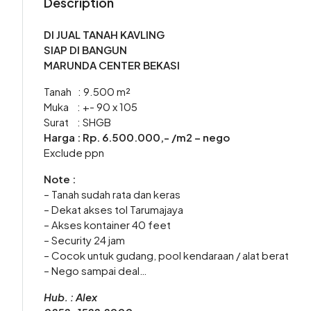
Description
DI JUAL TANAH KAVLING
SIAP DI BANGUN
MARUNDA CENTER BEKASI
Tanah : 9.500 m²
Muka : +- 90 x 105
Surat : SHGB
Harga : Rp. 6.500.000,- /m2 – nego
Exclude ppn
Note :
– Tanah sudah rata dan keras
– Dekat akses tol Tarumajaya
– Akses kontainer 40 feet
– Security 24 jam
– Cocok untuk gudang, pool kendaraan / alat berat
– Nego sampai deal…
Hub. : Alex