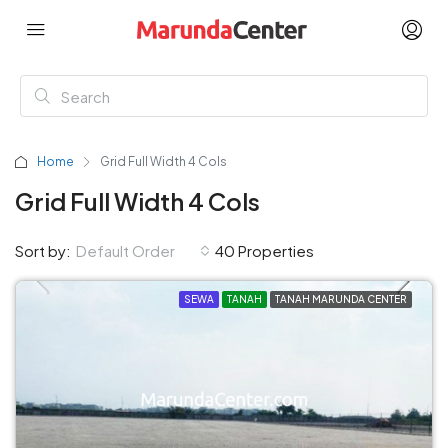
Home
Grid Full Width 4 Cols
Grid Full Width 4 Cols
Sort by:
Default Order
40 Properties
SEWA
TANAH
TANAH MARUNDA CENTER