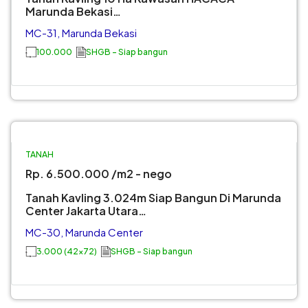
Marunda Bekasi…
MC-31, Marunda Bekasi
100.000
SHGB - Siap bangun
JUAL
TANAH
TANAH
TANAH
MARUNDA
Rp. 6.500.000 /m2 - nego
CENTER
Tanah Kavling 3.024m Siap Bangun Di Marunda
Center Jakarta Utara…
MC-30, Marunda Center
3.000 (42x72)
SHGB - Siap bangun