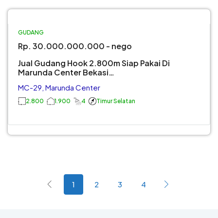
JUAL
GUDANG
GUDANG
GUDANG
MARUNDA
Rp. 30.000.000.000 - nego
CENTER
Jual Gudang Hook 2.800m Siap Pakai Di
Marunda Center Bekasi…
MC-29, Marunda Center
2.800
1.900
4
Timur Selatan
1
2
3
4