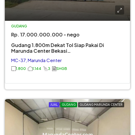
GUDANG
Rp. 17.000.000.000 - nego
Gudang 1.800m Dekat Tol Siap Pakai Di
Marunda Center Bekasi…
MC-37, Marunda Center
1.800
1.144
3
SHGB
JUAL
GUDANG
GUDANG MARUNDA CENTER